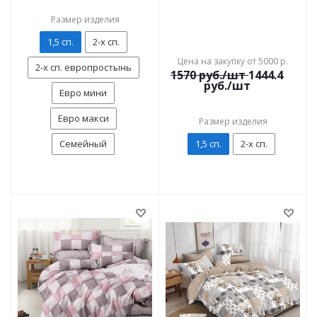
Размер изделия
1,5 сп.
2-х сп.
Цена на закупку от 5000 р.
2-х сп. европростынь
1570
руб./шт
1444.4
руб./шт
Евро мини
Евро макси
Размер изделия
Семейный
1,5 сп.
2-х сп.