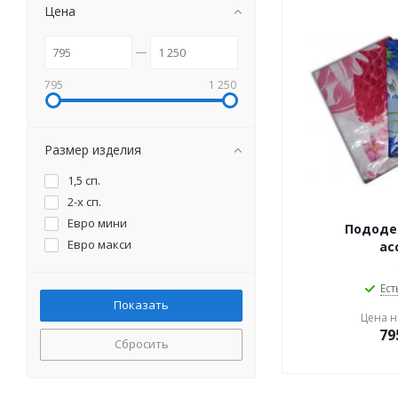
Цена
795
1 250
Размер изделия
1,5 сп.
2-х сп.
Евро мини
Пододе
Евро макси
ас
Ест
Цена на
79
Сбросить