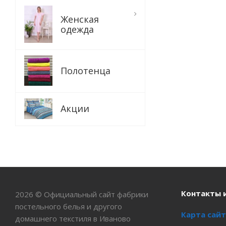
Женская
одежда
Полотенца
Акции
Контакты 
2026 © Официальный сайт фабрики
постельного белья и другого
Карта сайт
домашнего текстиля в Иваново