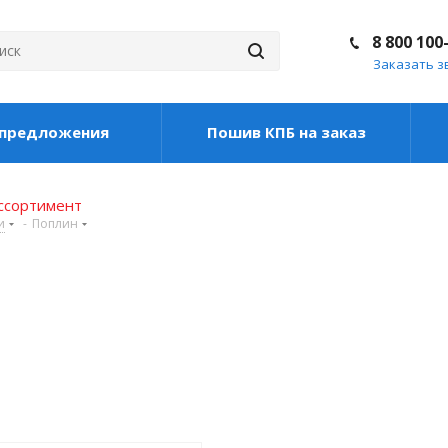
8 800 100
Заказать з
цпредложения
Пошив КПБ на заказ
ассортимент
и
-
Поплин